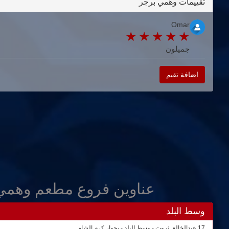
تقييمات وهمي برجر
Omar
جميلون
اضافة تقيم
عناوين فروع مطعم وهمي
وسط البلد
17 عبدالخالق ثروت - وسط البلد - بجوار كرم الشام