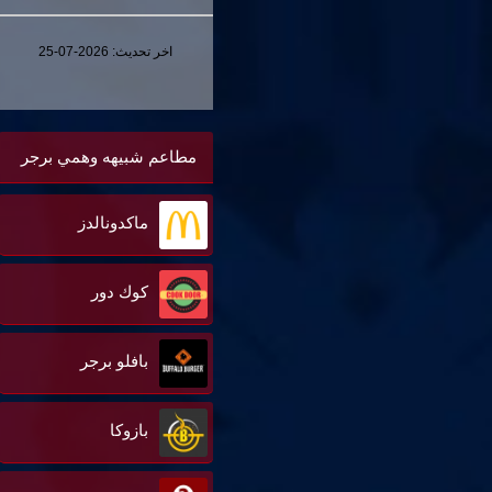
اخر تحديث:
2026-07-25
مطاعم شبيهه وهمي برجر
ماكدونالدز
كوك دور
بافلو برجر
بازوكا