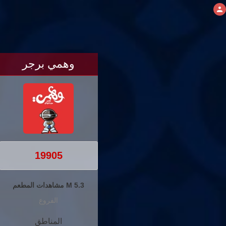
وهمي برجر
19905
5.3 M مشاهدات المطعم
الفروع
المناطق