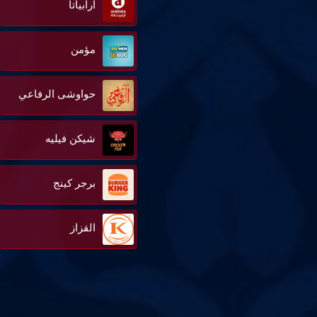
ارابياتا
مؤمن
حواوشى الرفاعي
شيكن فيليه
برجر كينج
القزاز