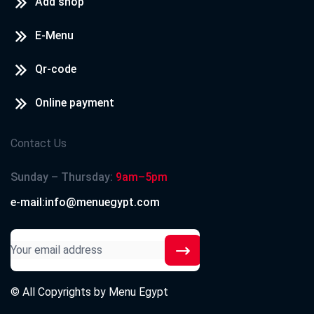
Add shop
E-Menu
Qr-code
Online payment
Contact Us
Sunday – Thursday:
9am–5pm
e-mail:info@menuegypt.com
© All Copyrights by
Menu Egypt