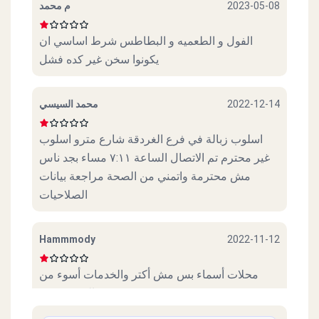
م محمد
2023-05-08
Gad - El Maadi
97 Road 9
الفول و الطعميه و البطاطس شرط اساسي ان
يكونوا سخن غير كده فشل
Gad - New Maadi
7/1 Intersection Of El Nasr St. & El Laselky St.
محمد السيسي
2022-12-14
اسلوب زبالة في فرع الغردقة شارع مترو اسلوب
Gad - Shoubra
غير محترم تم الاتصال الساعة ٧:١١ مساء بجد ناس
122 Shoubra St, Shoubra
مش محترمة واتمني من الصحة مراجعة بيانات
الصلاحيات
Gad - Wast El Balad
Abdel Khaleq Tharwat St, Downtown
Hammmody
2022-11-12
محلات أسماء بس مش أكتر والخدمات أسوء من
Gad - El Giza
السوء نفسة
8 Mourad St. (off Giza Sq.)