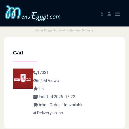
ع
Menu Egypt Gad Hotline Number Delivery
Gad
17031
6.4 M Views
2.5
Updated 2026-07-22
Online Order : Unavailable
Delivery areas