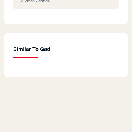
125 Azhar St,Abbasia
Gad - 6 October - El Motamyez
Extension Of 26th Of July Spine, El Motamayez Distri
Similar To Gad
Gad - Hurghada
Touristic Passage, Villages Rd., Hurghada
Gad - El Mohandeseen
47a Gameat El Dowal El Arabia St.
Gad - Hannoville - Alex
El Hannoville St. Hannoville, Alexandria