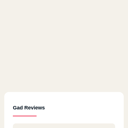
Gad - Al Haram
32 El Haram St.
Gad - Masr El Gdida
60 Nakhla El Motaey St., Triumph
Gad - Helwan
38 Mohamed Sayed Ahmed St.
Gad - Roushdy - Alex
Gamila Bouhraid St. El Saah Sq, Roushdy, Alexandria
Gad Reviews
Gad - Semouha - Alex
El Tayyar Mahmoud Shokry St, Semouha, Alexandria