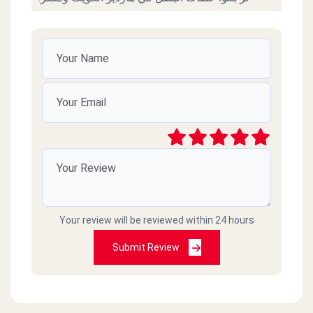
وشكرا
كريم محمد
2022-05-18
مطعم جيد جدا أعطيه ٥ نجوم
محمد عكاشه
2022-03-16
طلبت اورد انهارده البطاطس جايه متلجه مجلده
السندوتشات مش سخنه زعلان جدا الصراحه
Your review will be reviewed within 24 hours
Amr Adel
2021-02-26
Submit Review
الدولي
Omar Mahmoud
2021-02-26