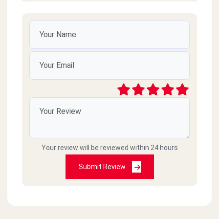
وشكرا
كريم محمد
2022-05-18
مطعم جيد جدا أعطيه ٥ نجوم
محمد عكاشه
2022-03-16
طلبت اورد انهارده البطاطس جايه متلجه مجلده
السندوتشات مش سخنه زعلان جدا الصراحه
Your review will be reviewed within 24 hours
Amr Adel
2021-02-26
Submit Review
الدولي
Omar Mahmoud
2021-02-26