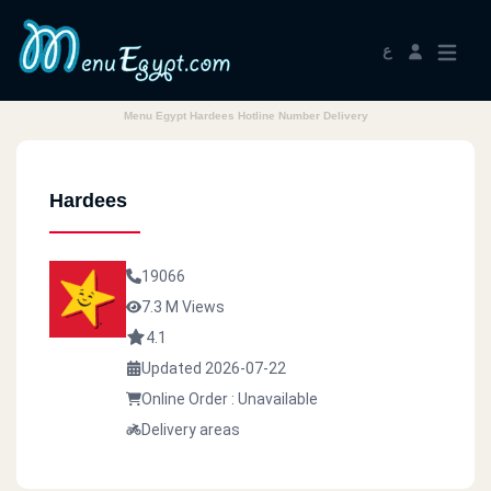
ع
Menu Egypt Hardees Hotline Number Delivery
Hardees
19066
7.3 M Views
4.1
Updated 2026-07-22
Online Order : Unavailable
Delivery areas