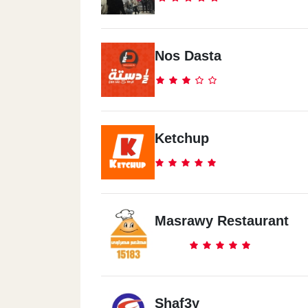
Nos Dasta
Ketchup
Masrawy Restaurant
Shaf3y