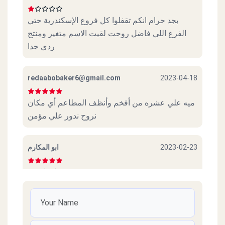
بجد حرام انكم تقفلوا كل فروع الإسكندرية حتي
الفرع اللي فاضل روحت لقيت الاسم متغير ومنتج
Mo`men - El Mohandeseen
ردي جدا
2 Gameat El Dowal El Arabia St.
redaabobaker6@gmail.com
2023-04-18
Mo`men - El Giza
66 Tharwat St. (opp. Cairo University)
ميه علي عشره من أفخم وأنظف المطاعم أي مكان
نروح ندور علي مؤمن
Mo`men - Alexandria
38Safeya Zaghloul St, Raml Station
ابو المكارم
2023-02-23
عايز اجربه
Mo`men - El Mamorah -
Alexandria
mohammed heikal
2022-07-01
Commercial Market, El Mamorah