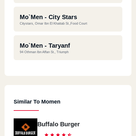
Mo`men - City Stars
Citystars, Omar Ibn El Khattab St.,Food Court
Mo`men - Taryanf
94 Othman Ibn Affan St., Triumph
Mo`men - El Mereland
100 Merryland Bldgs., El Sebak St.
Similar To Momen
Mo`men - Masr El Gdida
94 Othman Ibn Affan St., Triumph
Buffalo Burger
Mo`men - Roxy