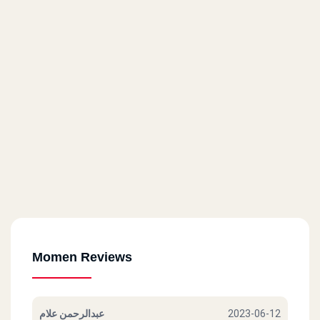
Mo`men - Shoubra
261 Shoubra St., El Sahel
Mo`men - Al Haram
Nasser Al Thawra St. (off El Haram St.)
Mo`men - Cairo Mall
Cairo Mall, 299 El Haram St.
Mo`men - Faisal
12 El Wataneya Co. Towers, Faisal St
Momen Reviews
Mo`men - Medan Lebnan
عبدالرحمن علام
2023-06-12
24 Lebanon Sq.