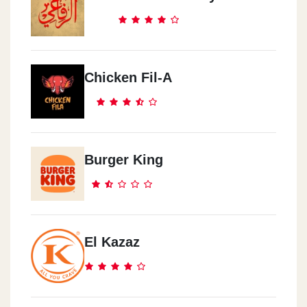
Mo`men - Mall Of Arabia
Mall Of Arabia, Juhayna Square
Mo`men - 6 October
Chicken Fil-A
2 American Co. Bldgs., The Central Corridor
Mo`men - New Maadi
7 /1 El Laselky St. Intersection Of El Nasr St.
Burger King
Mo`men - El Maadi
121 Misr Helwan Agricultural Rd., Hadayek El Maadi
El Kazaz
Mo`men - El Mokattam
Petroleum Bldgs., Plot 9028, Rd. 9, Mokattam