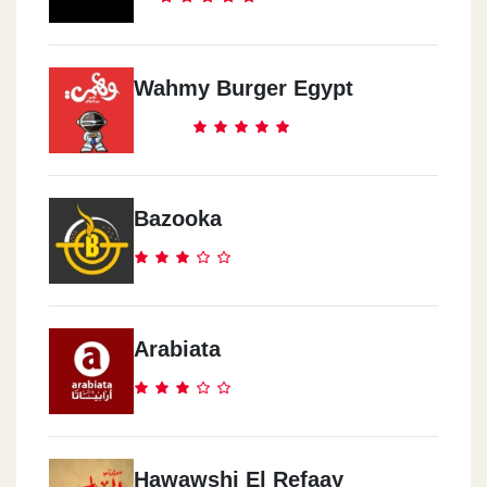
Roxy Sq. (beside Cinema Roxy)
Mo`men - Sun City Mall
Wahmy Burger Egypt
Sun City Mall, Autostrad Road
Mo`men - 5th Setlment
Silver Star Mall, Ekhnatoun St.
Bazooka
Mo`men - El Abbasia
111 El Abbassia St.
Arabiata
Mo`men - El Sheik Zayed
Hyper 1, El Sheikh Zayed City
Hawawshi El Refaay