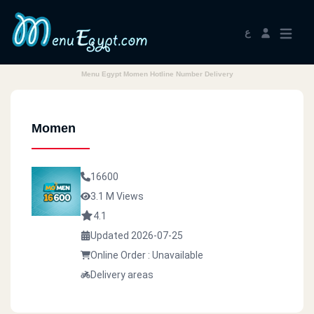
ع
Menu Egypt Momen Hotline Number Delivery
Momen
16600
3.1 M Views
4.1
Updated 2026-07-25
Online Order : Unavailable
Delivery areas