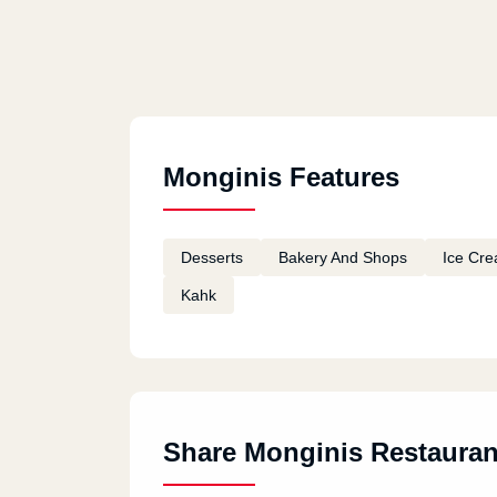
Monginis Features
Desserts
Bakery And Shops
Ice Cr
Kahk
Share Monginis Restauran