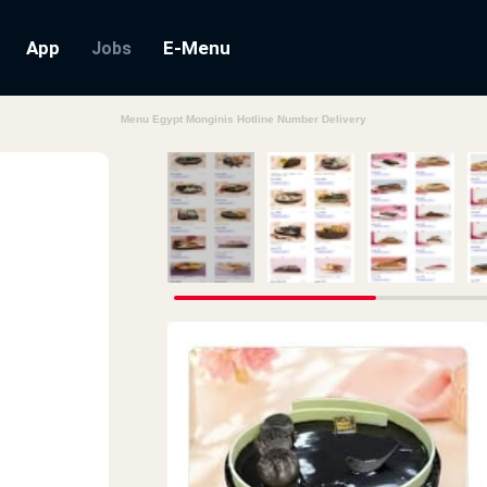
App
E-Menu
Jobs
Menu Egypt Monginis Hotline Number Delivery