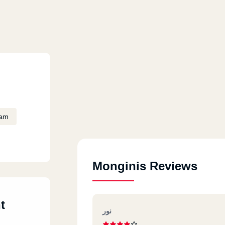
eam
Monginis Reviews
t
نور