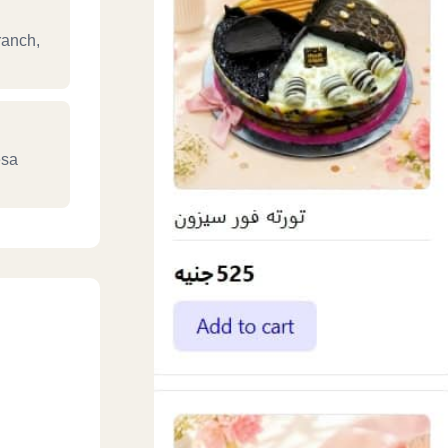
ranch,
esa