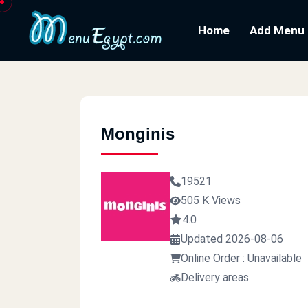
Home
Add Menu
Monginis
19521
505 K Views
4.0
Updated 2026-08-06
Online Order : Unavailable
Delivery areas