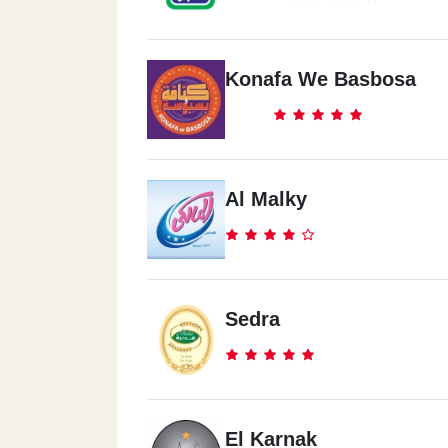
Konafa We Basbosa
Al Malky
Sedra
El Karnak