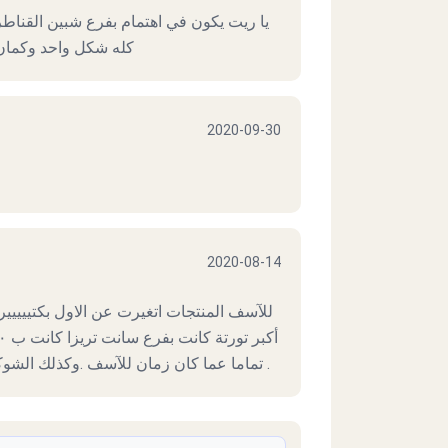
يا ريت يكون في اهتمام بفرع شبين القناطر 
كله شكل واحد وكمان 
2020-09-30
2020-08-14
للآسف المنتجات اتغيرت عن الاول بكتييييي
تماما عما كان زمان للآسف .وكذلك الشوكولاتة الامبلاج طعمها كان سييء للغاية .