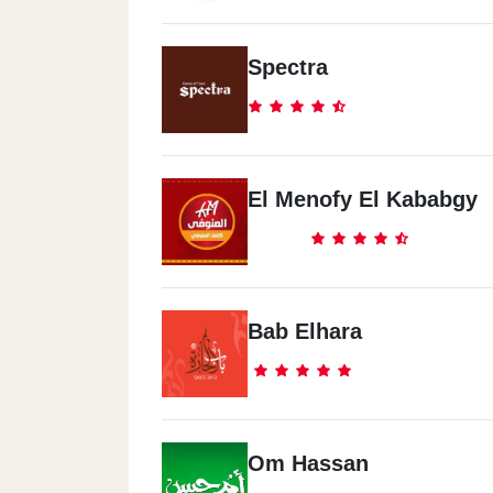
Spectra
El Menofy El Kababgy
Bab Elhara
Om Hassan