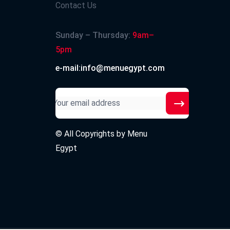
Contact Us
Sunday – Thursday:
9am–
5pm
e-mail:info@menuegypt.com
© All Copyrights by
Menu
Egypt