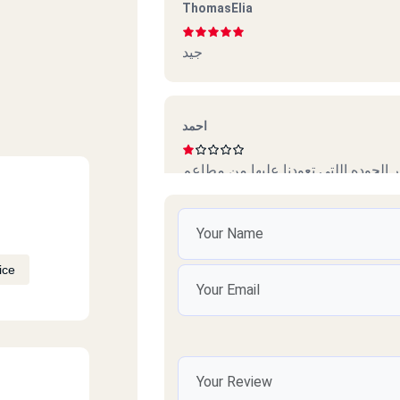
ThomasElia
جيد
احمد
mona hamada
ice
صعوبة الاتصال ..
مستشار/ احمد حامد