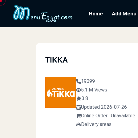
Home
Add Menu
TIKKA
19099
5.1 M Views
3.8
Updated 2026-07-26
Online Order : Unavailable
Delivery areas