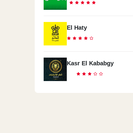
El Haty
Kasr El Kababgy