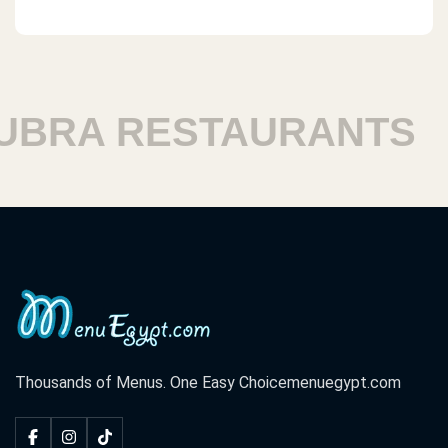
RA RESTAURANTS
H
Thousands of Menus. One Easy Choice
menuegypt.com