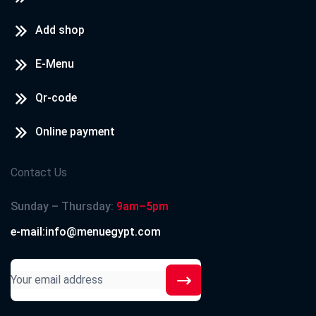
Add shop
E-Menu
Qr-code
Online payment
Contact Us
Sunday – Thursday:
9am–5pm
e-mail:info@menuegypt.com