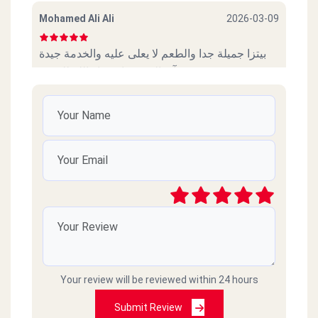
Mohamed Ali Ali
2026-03-09
بيتزا جميلة جدا والطعم لا يعلى عليه والخدمة جيدة
جدآ وبالتوفيق ان شاء الله للجميع.
kero Magdy
2025-08-20
بيتزا جامده جدا الصراحه
وائل
2025-07-23
افضل بيتزا فالقاهرة حاليا ومستقبلا
NAHED Farrag
2025-02-19
Your review will be reviewed within 24 hours
Submit Review
excellent