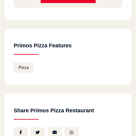
Mohamed
2025-01-07
فرع المعادى عالمى
Primos Pizza Features
Ahmed Sayed
2024-05-05
delicious
Pizza
‪Mohammed Hassan‬‏
2023-09-01
احلى بيتزا فى مصر
Share Primos Pizza Restaurant
ايمان رستم
2023-08-19
احلي بيتزا في مصر حاليا سي رانش تحفه احلي بيتزا