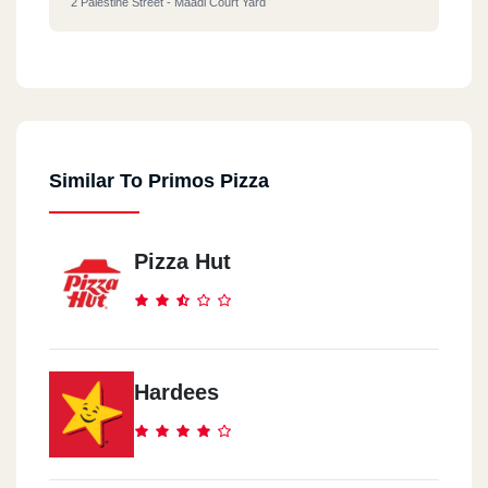
2 Palestine Street - Maadi Court Yard
ٍShobra
El Ter3a El Boakya St - Before Ramisi Scollege
Similar To Primos Pizza
Madinaty
South Park
Pizza Hut
El Sheik Zayed
Sky Mall - Next To Global Care Hosbital
6October
Hardees
Icon Mall - Next To Khair Zaman - La Cite Mall