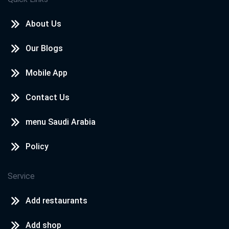
Delicious
About Us
Osama
2022-05-27
Our Blogs
Excellent
Mobile App
Rita
2020-12-07
Contact Us
تحفه ? البيتزا حقيقي مافيهاش غلطه
menu Saudi Arabia
Policy
Nashwa Sabry
2020-08-12
Service
Good
Add restaurants
Add shop