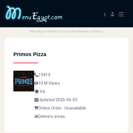
ع
Menu Egypt Primos Pizza Hotline Number Delivery
Primos Pizza
19414
10 M Views
4.6
Updated 2026-06-05
Online Order : Unavailable
Delivery areas