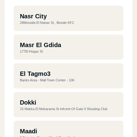
Nasr City
28Mostafa El Nahas St , Beside KFC
Masr El Gdida
177El Hegaz St
El Tagmo3
Banks Area - Mall Town Center - 106
Dokki
15 Makka El Mokarama St Infromt Of Gate 5 Shooting Club
Maadi