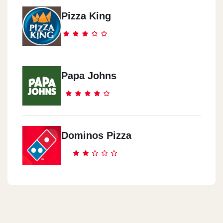
Al Obour
Golf City Mall Wall
Pizza King
Alexndria
Commercial Market - Smouha - Behind Hatem Mosque
Papa Johns
Dominos Pizza