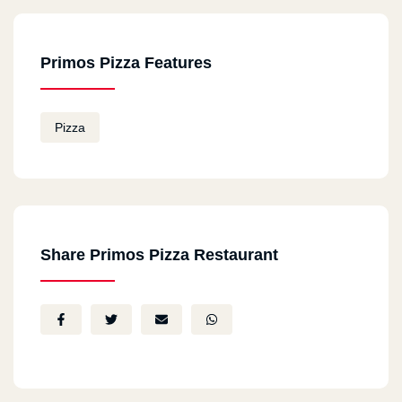
فرع المعادى عالمى
Primos Pizza Features
Ahmed Sayed
2024-05-05
delicious
Pizza
‪Mohammed Hassan‬‏
2023-09-01
احلى بيتزا فى مصر
Share Primos Pizza Restaurant
ايمان رستم
2023-08-19
احلي بيتزا في مصر حاليا سي رانش تحفه احلي بيتزا
سي فود جربتها شيف عالمي 🤍 والله بناكل منه ف
الشهر فوق ال٦ مرات🤣🤍