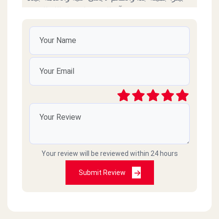
جدآ وبالتوفيق ان شاء الله للجميع.
kero Magdy
2025-08-20
بيتزا جامده جدا الصراحه
وائل
2025-07-23
افضل بيتزا فالقاهرة حاليا ومستقبلا
NAHED Farrag
2025-02-19
Your review will be reviewed within 24 hours
Submit Review
excellent
Mohamed
2025-01-07