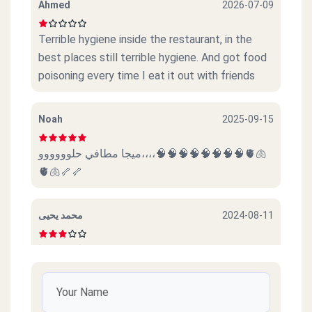
Ahmed
2026-07-09
Terrible hygiene inside the restaurant, in the
best places still terrible hygiene. And got food
poisoning every time I eat it out with friends
Noah
2025-09-15
ميجا مطافي حلوووووو،،،،🧠🧠🧠🧠🧠🧠🧠🧠🫀🫁
🫀🫁🦴🦴
2024-08-11
محمد يحيى
ليس سيئا
2023-08-30
حسام