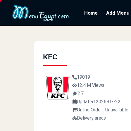
Home
Add Menu
KFC
19019
12.4 M Views
2.7
Updated 2026-07-22
Online Order : Unavailable
Delivery areas