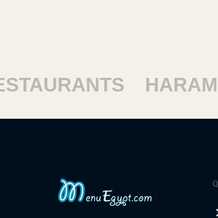
Kfc - Masr El Gdida
93a Gesr El Suez St.
Kfc - Hadayek El Kobba
115 Misr & Sudan St.
TAURANTS
HARAM R
Kfc - El Zaytoun
263 Teraet El Gabal St., El Zaytoun
Kfc - Helwan
38 Ragheb Pacha St.
Q
Kfc - Shoubra
16 El Sergany St., Off Ahmed Said St.