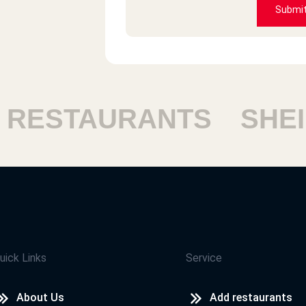
Submi
عبدالعزيز رجب
 ما هكرر اطلب تاني منهم حسبنا الله
ESTAURANTS
SHEIK
ZAHID EID
ي بالنسبة للطلب مرة سئ بارد وطلب
حار كان محطوط داخل الأكل وغير كذا
تأخروا في التوصيل
uick Links
Service
Shoqi
The food is so bad and the service i
About Us
Add restaurants