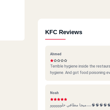
KFC Reviews
Ahmed
Terrible hygiene inside the restauran
hygiene. And got food poisoning eve
t.
Noah
ميجا مطافي حلوووووو،