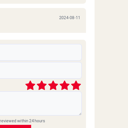
2024-08-11
2023-08-30
المطعم غير نظيف، الطعام غير طازج يتع،
وريحته زفارة، الموظفين لا يحسنون الضيا
2023-08-19
 reviewed within 24 hours