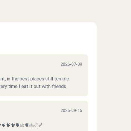
2026-07-09
t, in the best places still terrible
ry time I eat it out with friends
2025-09-15
،،،🧠🧠🧠🧠🧠🧠🧠🧠🫀🫁🫀🫁🦴🦴