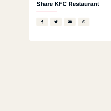
Share KFC Restaurant
Kfc - El Mokattam
El Shehab Towers, 547 Road 9
Kfc - El Rawda
37 El Roda St., Off Abdel Rahman El
Barqouqy St.
Kfc - El Manial
9 El Saraya St., Intersection Of Manial S
Kfc - El Mohandeseen
47 El Batal Ahmed Abdel Aziz St.