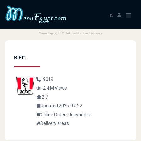
ع
Menu Egypt KFC Hotline Number Delivery
KFC
19019
12.4 M Views
2.7
Updated 2026-07-22
Online Order : Unavailable
Delivery areas