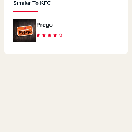
Similar To KFC
Kfc - El Giza
37 El Giza St.
Prego
Kfc - El Dokki
52 Mohy El Din Abul Ezz St.
Kfc - Al Zamalek
49a Abul Feda St.
Kfc - Downtown
5 El Mobtadayan Street
Kfc - 3rd Compound
Future Mall, Al Tagamo3 Al Talet