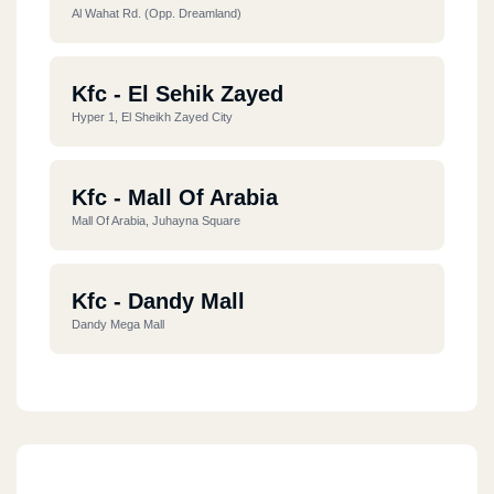
Al Wahat Rd. (opp. Dreamland)
Kfc - El Sehik Zayed
Hyper 1, El Sheikh Zayed City
Kfc - Mall Of Arabia
Mall Of Arabia, Juhayna Square
Kfc - Dandy Mall
Dandy Mega Mall
Kfc - 5th Settlement
Silver Star Mall, Ekhnatoun St., 1st District