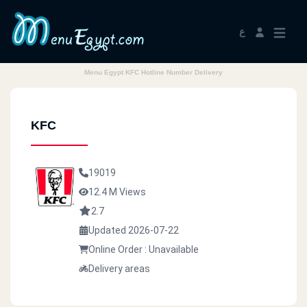
ع
Menu Egypt KFC Hotline Number Delivery
KFC
19019
12.4 M Views
2.7
Updated 2026-07-22
Online Order : Unavailable
Delivery areas