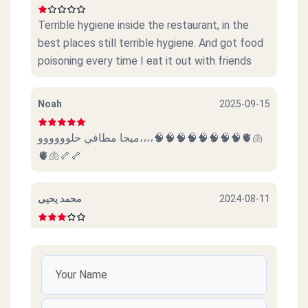
Terrible hygiene inside the restaurant, in the
best places still terrible hygiene. And got food
poisoning every time I eat it out with friends
Noah
2025-09-15
ميجا مطافي حلوووووو،،،،🧠🧠🧠🧠🧠🧠🧠🧠🫀🫁
🫀🫁🦴🦴
2024-08-11
محمد يحيى
ليس سيئا
2023-08-30
حسام