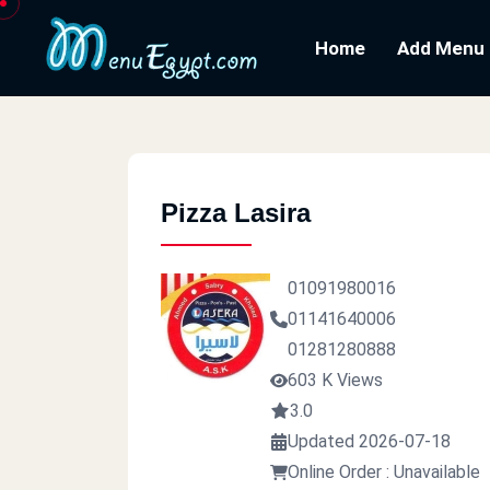
Home
Add Menu
Pizza Lasira
01091980016
01141640006
01281280888
603 K Views
3.0
Updated 2026-07-18
Online Order : Unavailable