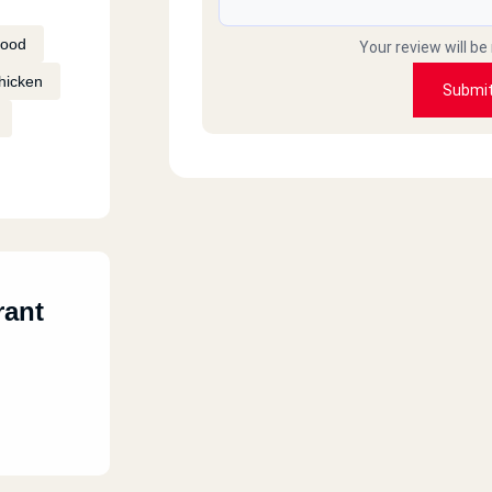
Food
Your review will be
hicken
Submi
rant