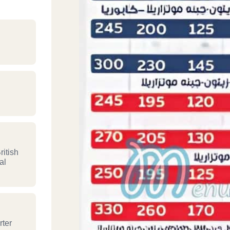
itish
al
rter